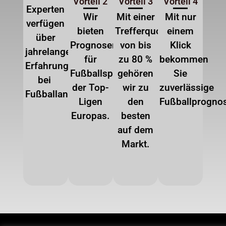
Vorteil 2
Vorteil 3
Vorteil 4
Experten
Wir
Mit einer
Mit nur
verfügen
bieten
Trefferquote
einem
über
Prognosen
von bis
Klick
jahrelange
für
zu 80 %
bekommen
Erfahrung
Fußballspiele
gehören
Sie
bei
der Top-
wir zu
zuverlässige
Fußballanalysen.
Ligen
den
Fußballprogno
Europas.
besten
auf dem
Markt.